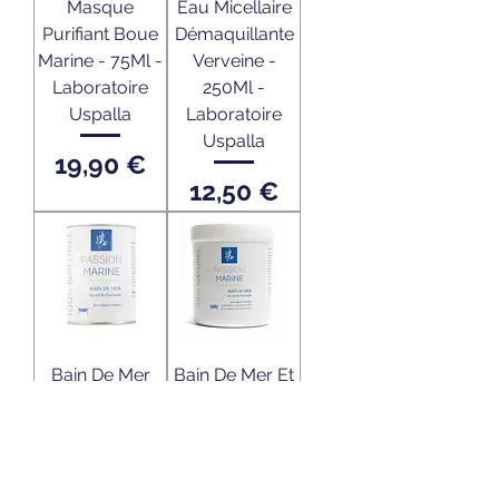
Masque
Eau Micellaire
Purifiant Boue
Démaquillante
Marine - 75Ml -
Verveine -
Laboratoire
250Ml -
Uspalla
Laboratoire
Uspalla
Prix
19,90 €
Prix
12,50 €
Bain De Mer
Bain De Mer Et
Aux Algues
Lavande Boite -
Boite - 800G -
600G -
Laboratoire
Laboratoire
Uspalla
Uspalla