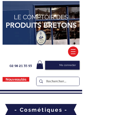
LE COMPTOIR DES
PRODUITS BRETONS
Me connecter
02 98 21 35 93
Nouveautés
- Cosmétiques -