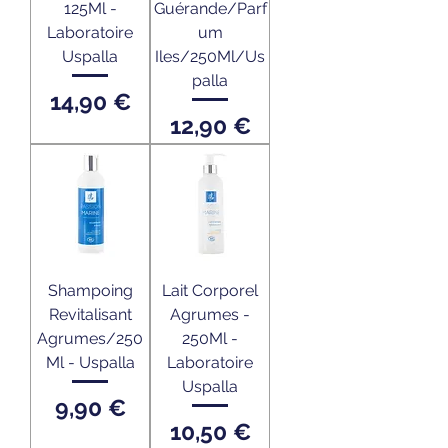
125Ml -
Guérande/Parf
Laboratoire
um
Uspalla
Iles/250Ml/Us
palla
Prix
14,90 €
Prix
12,90 €
Shampoing
Lait Corporel
Revitalisant
Agrumes -
Agrumes/250
250Ml -
Ml - Uspalla
Laboratoire
Uspalla
Prix
9,90 €
Prix
10,50 €