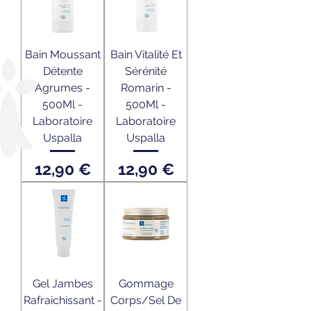
Bain Moussant
Bain Vitalité Et
Détente
Sérénité
Agrumes -
Romarin -
500Ml -
500Ml -
Laboratoire
Laboratoire
Uspalla
Uspalla
Prix
Prix
12,90 €
12,90 €
Gel Jambes
Gommage
Rafraichissant -
Corps/Sel De