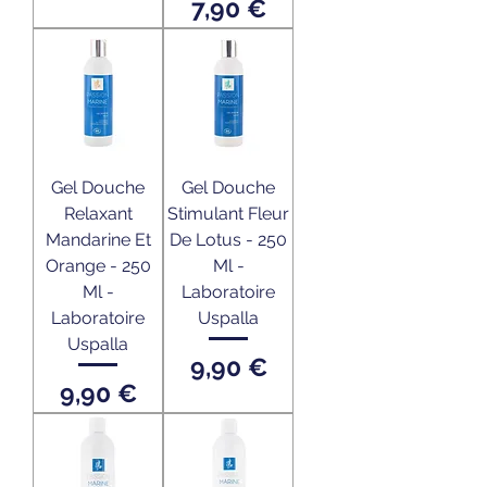
Prix
7,90 €
Gel Douche
Gel Douche
Relaxant
Stimulant Fleur
Mandarine Et
De Lotus - 250
Orange - 250
Ml -
Ml -
Laboratoire
Laboratoire
Uspalla
Uspalla
Prix
9,90 €
Prix
9,90 €