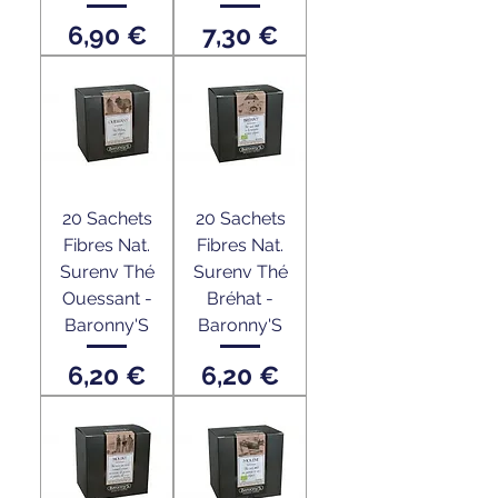
Prix
Prix
6,90 €
7,30 €
20 Sachets
20 Sachets
Fibres Nat.
Fibres Nat.
Surenv Thé
Surenv Thé
Ouessant -
Bréhat -
Baronny'S
Baronny'S
Prix
Prix
6,20 €
6,20 €