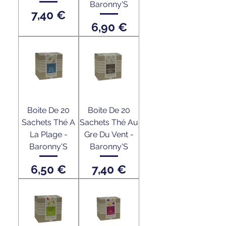
Baronny'S
Prix
7,40 €
Prix
6,90 €
Boite De 20
Boite De 20
Sachets Thé A
Sachets Thé Au
La Plage -
Gre Du Vent -
Baronny'S
Baronny'S
Prix
Prix
6,50 €
7,40 €