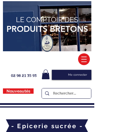
LE COMPTOIR DES
PRODUITS BRETONS
Me connecter
02 98 21 35 93
Nouveautés
- Epicerie sucrée -