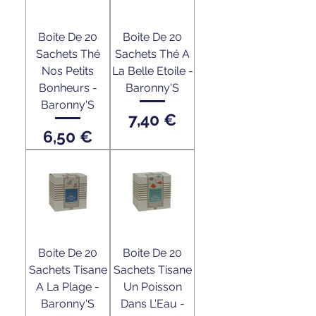
Boite De 20
Boite De 20
Sachets Thé
Sachets Thé A
Nos Petits
La Belle Etoile -
Bonheurs -
Baronny'S
Baronny'S
Prix
7,40 €
Prix
6,50 €
Boite De 20
Boite De 20
Sachets Tisane
Sachets Tisane
A La Plage -
Un Poisson
Baronny'S
Dans L'Eau -