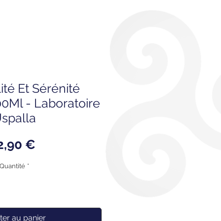
lité Et Sérénité
0Ml - Laboratoire
spalla
Prix
2,90 €
Quantité
*
ter au panier