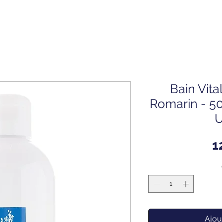
Bain Vita
Romarin - 50
U
1
Ajou