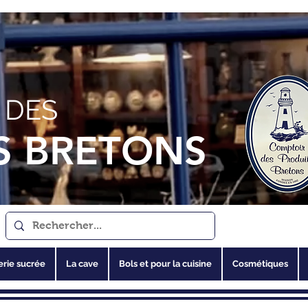
 DES
S BRETONS
erie sucrée
La cave
Bols et pour la cuisine
Cosmétiques