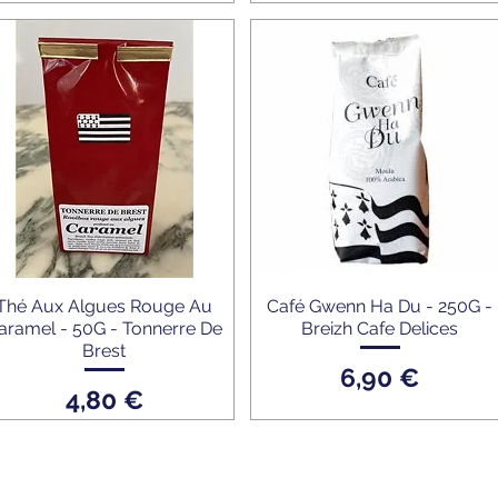
Thé Aux Algues Rouge Au
Café Gwenn Ha Du - 250G -
aramel - 50G - Tonnerre De
Breizh Cafe Delices
Brest
Prix
6,90 €
Prix
4,80 €