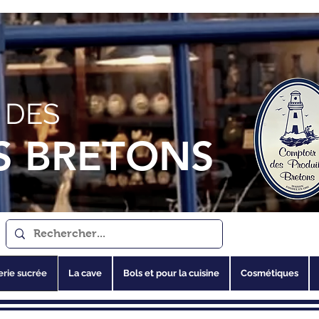
 DES
S BRETONS
erie sucrée
La cave
Bols et pour la cuisine
Cosmétiques