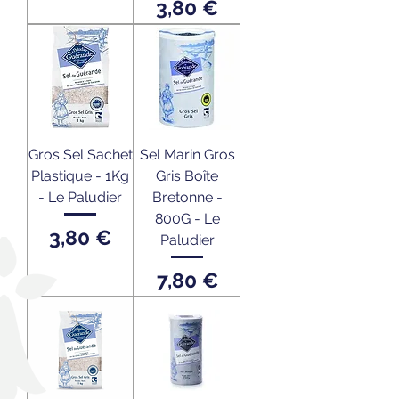
Prix
3,80 €
Gros Sel Sachet
Sel Marin Gros
Plastique - 1Kg
Gris Boîte
- Le Paludier
Bretonne -
800G - Le
Prix
3,80 €
Paludier
Prix
7,80 €