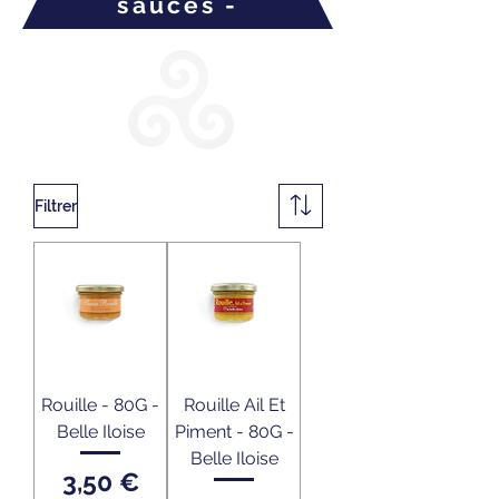
sauces -
Filtrer
Rouille - 80G -
Rouille Ail Et
Belle Iloise
Piment - 80G -
Belle Iloise
Prix
3,50 €