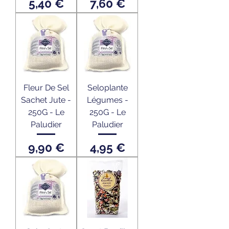
Prix
Prix
5,40 €
7,60 €
Fleur De Sel
Seloplante
Sachet Jute -
Légumes -
250G - Le
250G - Le
Paludier
Paludier
Prix
Prix
9,90 €
4,95 €