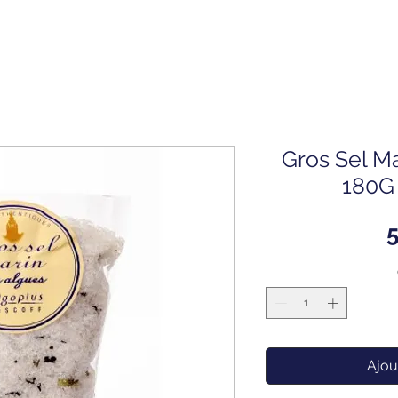
Gros Sel Ma
180G 
5
Ajou