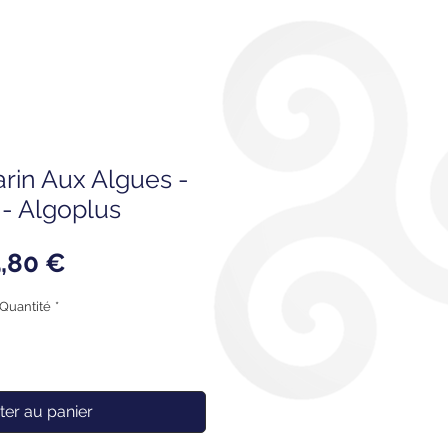
rin Aux Algues -
- Algoplus
Prix
,80 €
Quantité
*
ter au panier