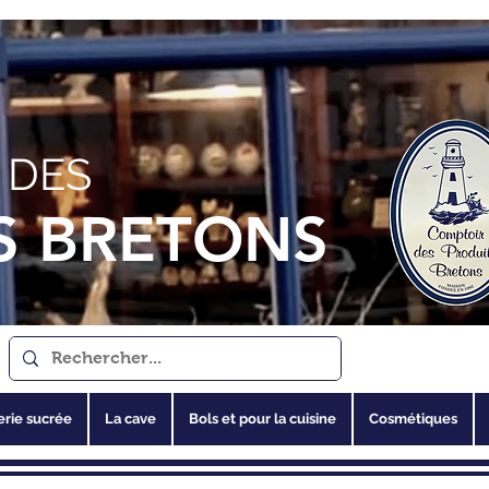
 DES
S BRETONS
erie sucrée
La cave
Bols et pour la cuisine
Cosmétiques