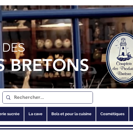
 DES
S BRETONS
erie sucrée
La cave
Bols et pour la cuisine
Cosmétiques