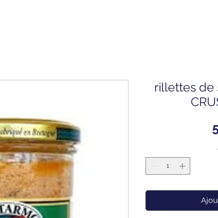
rillettes d
CRU
Ajou