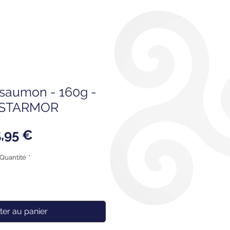
e saumon - 160g -
STARMOR
Prix
5,95 €
Quantité
*
ter au panier