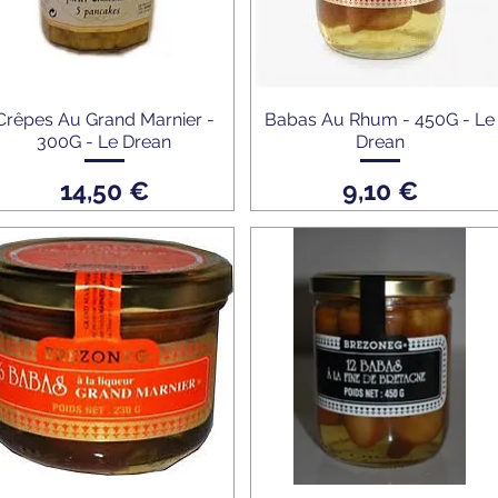
Crêpes Au Grand Marnier -
Babas Au Rhum - 450G - Le
300G - Le Drean
Drean
Prix
Prix
14,50 €
9,10 €