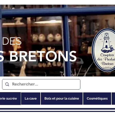
 DES
S BRETONS
erie sucrée
La cave
Bols et pour la cuisine
Cosmétiques