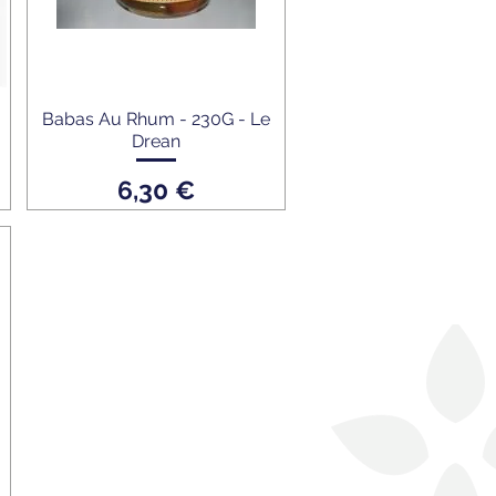
Babas Au Rhum - 230G - Le
Drean
Prix
6,30 €