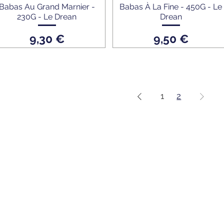
Babas Au Grand Marnier -
Babas À La Fine - 450G - Le
230G - Le Drean
Drean
Prix
Prix
9,30 €
9,50 €
1
2