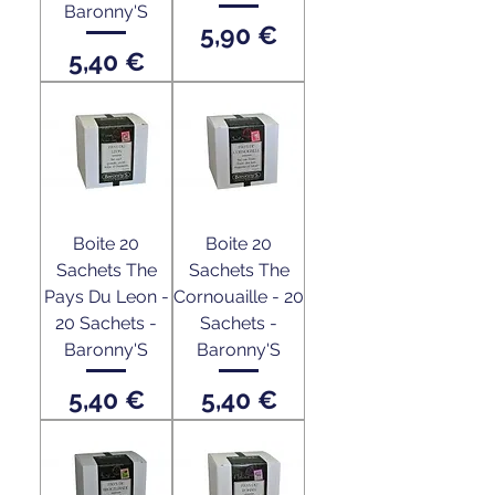
Baronny'S
Prix
5,90 €
Prix
5,40 €
Boite 20
Boite 20
Sachets The
Sachets The
Pays Du Leon -
Cornouaille - 20
20 Sachets -
Sachets -
Baronny'S
Baronny'S
Prix
Prix
5,40 €
5,40 €