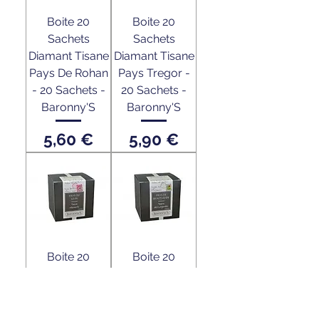
Boite 20
Boite 20
Sachets
Sachets
Diamant Tisane
Diamant Tisane
Pays De Rohan
Pays Tregor -
- 20 Sachets -
20 Sachets -
Baronny'S
Baronny'S
Prix
Prix
5,60 €
5,90 €
Boite 20
Boite 20
Sachets
Sachets
Diamant Tisane
Diamant Tisane
Pays Du Leon -
Pays