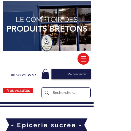
LE COMPTOIR DES
PRODUITS BRETONS
Me connecter
02 98 21 35 93
Nouveautés
- Epicerie sucrée -